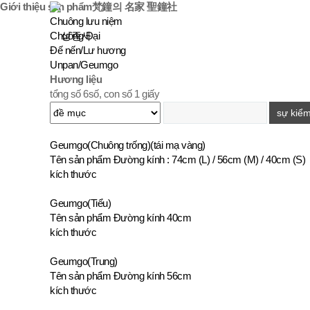
Giới thiệu sản phẩm
梵鐘의 名家 聖鐘社
Chuông lưu niệm
Chuông Đại
Đế nến/Lư hương
Unpan/Geumgo
Hương liệu
tổng số 6số, con số
1 giấy
Geumgo(Chuông trống)(tái mạ vàng)
Tên sản phẩm
Đường kính : 74cm (L) / 56cm (M) / 40cm (S)
kích thước
Geumgo(Tiểu)
Tên sản phẩm
Đường kính 40cm
kích thước
Geumgo(Trung)
Tên sản phẩm
Đường kính 56cm
kích thước