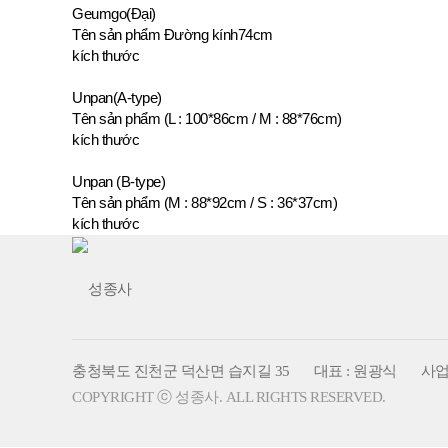
Geumgo(Đại)
Tên sản phẩm
Đường kính74cm
kích thước
Unpan(A-type)
Tên sản phẩm
(L : 100*86cm / M : 88*76cm)
kích thước
Unpan (B-type)
Tên sản phẩm
(M : 88*92cm / S : 36*37cm)
kích thước
충청북도 진천군 덕산면 습지길 35
대표 : 원광식
사업자
COPYRIGHT ⓒ 성종사. ALL RIGHTS RESERVED.